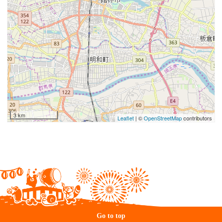
3 km
Leaflet
| ©
OpenStreetMap
contributors
Go to top