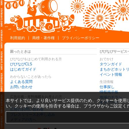
利用規約
商標・著作権
プライバシーポリシー
困ったときは
びびなびサービス
びびなびをはじめて利用される方
おでかけ
びびなびCLS
タウンガイド
はじめてガイド
まちかどホット
イベント情報
わからないことがあったら
よくある質問
生活情報
お問い合わせ
仕事探し
情報掲示板
広告出稿・有料掲載をお考えの方
地域のチラシ
本サイトでは、より良いサービス提供のため、クッキーを使用
ギグワーク
お気軽にご相談・お問い合わせ下さい
い。クッキーの使用を拒否する場合は、ブラウザからご設定く
広告のお問い合わせ
プレスリリースお申し込み
メディアの方へ