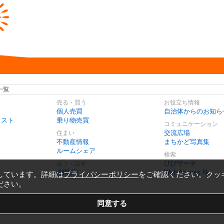
一覧
売る・買う
お役立ち情報
個人売買
自治体からのお知ら
リスト
乗り物売買
コミュニケーション
交流広場
住まい
不動産情報
まちかど写真集
ルームシェア
検索
びびサーチ
会う・話す
仲間探し
Web Access No.
しています。詳細は
プライバシーポリシー
をご確認ください。クッ
ださい。