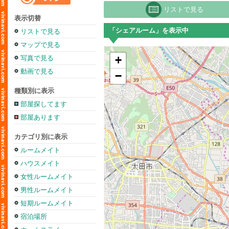
リストで見る
表示切替
「シェアルーム」を表示中
リストで見る
マップで見る
+
写真で見る
動画で見る
−
種類別に表示
部屋探してます
部屋あります
カテゴリ別に表示
ルームメイト
ハウスメイト
女性ルームメイト
男性ルームメイト
短期ルームメイト
宿泊場所