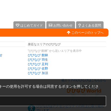
はじめてガイド
お問い合わせ
よくある質問
このページのトップへ
身近なエリアのびびなび
"びびなび 館林" から近いエリアを表示中
せ
びびなび 館林
びびなび 羽生
びびなび 足利
びびなび 佐野
びびなび 加須
他エリアのびびなびはこちらから
キーの使用を許可する場合は同意するボタンを押してくださ
びびなびはアクセシビリティの向上に取り組ん
でいます。