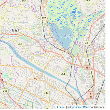
Leaflet
| ©
OpenStreetMap
contributors