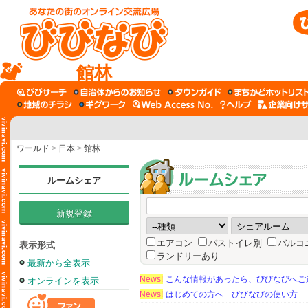
館林
ワールド
>
日本
>
館林
ルームシェア
新規登録
エアコン
バストイレ別
バルコ
表示形式
ランドリーあり
最新から全表示
News!
こんな情報があったら、びびなびへご
オンラインを表示
News!
はじめての方へ びびなびの使い方