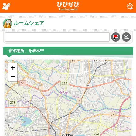
Tatebayashi
ルームシェア
「宿泊場所」を表示中
+
−