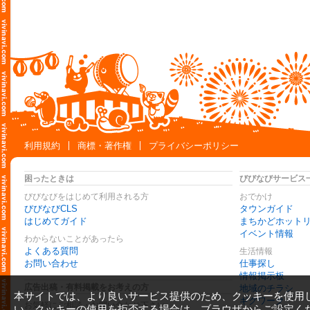
利用規約
商標・著作権
プライバシーポリシー
困ったときは
びびなびサービス
びびなびをはじめて利用される方
おでかけ
びびなびCLS
タウンガイド
はじめてガイド
まちかどホット
イベント情報
わからないことがあったら
よくある質問
生活情報
お問い合わせ
仕事探し
情報掲示板
広告出稿・有料掲載をお考えの方
地域のチラシ
本サイトでは、より良いサービス提供のため、クッキーを使用
ギグワーク
お気軽にご相談・お問い合わせ下さい
い。クッキーの使用を拒否する場合は、ブラウザからご設定く