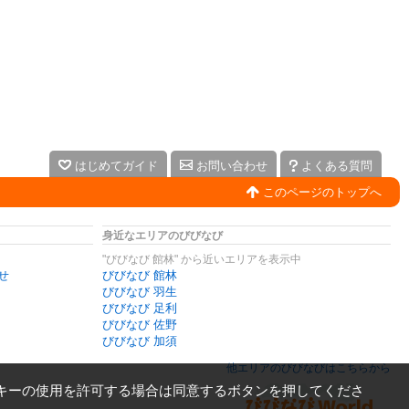
はじめてガイド
お問い合わせ
よくある質問
このページのトップへ
身近なエリアのびびなび
"びびなび 館林" から近いエリアを表示中
せ
びびなび 館林
びびなび 羽生
びびなび 足利
びびなび 佐野
びびなび 加須
他エリアのびびなびはこちらから
キーの使用を許可する場合は同意するボタンを押してくださ