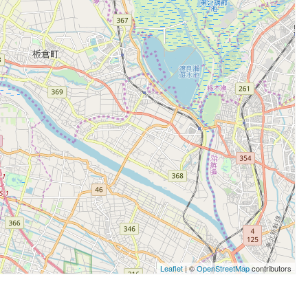
Leaflet
| ©
OpenStreetMap
contributors