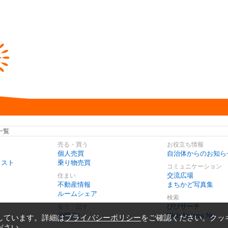
一覧
売る・買う
お役立ち情報
個人売買
自治体からのお知ら
リスト
乗り物売買
コミュニケーション
交流広場
住まい
不動産情報
まちかど写真集
ルームシェア
検索
びびサーチ
会う・話す
仲間探し
Web Access No.
しています。詳細は
プライバシーポリシー
をご確認ください。クッ
ださい。