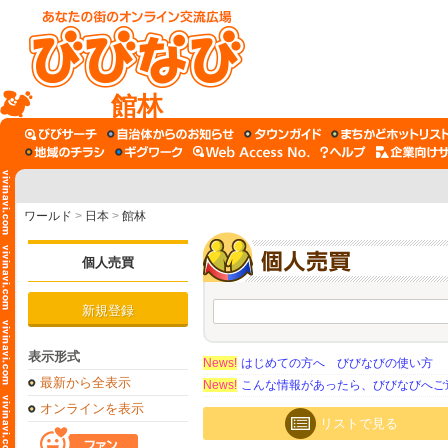
館林
ワールド
>
日本
>
館林
個人売買
新規登録
表示形式
News!
はじめての方へ びびなびの使い方
最新から全表示
News!
こんな情報があったら、びびなびへご
オンラインを表示
リストで見る