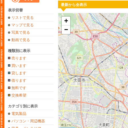
最新から全表示
表示切替
リストで見る
+
マップで見る
−
写真で見る
動画で見る
種類別に表示
売ります
買います
貸します
借ります
無料です
交換希望
カテゴリ別に表示
電気製品
パソコン・周辺機器