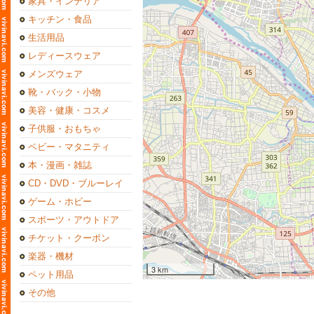
家具・インテリア
キッチン・食品
生活用品
レディースウェア
メンズウェア
靴・バック・小物
美容・健康・コスメ
子供服・おもちゃ
ベビー・マタニティ
本・漫画・雑誌
CD・DVD・ブルーレイ
ゲーム・ホビー
スポーツ・アウトドア
チケット・クーポン
楽器・機材
3 km
ペット用品
その他