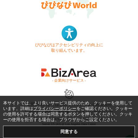
びびなびはアクセシビリティの向上に
取り組んでいます。
- 企業向けサービス -
本サイトでは、より良いサービス提供のため、クッキーを使用して
お問い合わせ
はじめてガイド
よくある質問
います。詳細は
プライバシーポリシー
をご確認ください。クッキー
利用規約
商標・著作権
プライバシーポリシー
の使用を許可する場合は同意するボタンを押してください。クッキ
ーの使用を拒否する場合は、ブラウザからご設定ください。
Copyright © 1999-2026 Vivid Navigation, Inc. All Rights Reserved.
Server US (43) @ Los Angeles Data Center