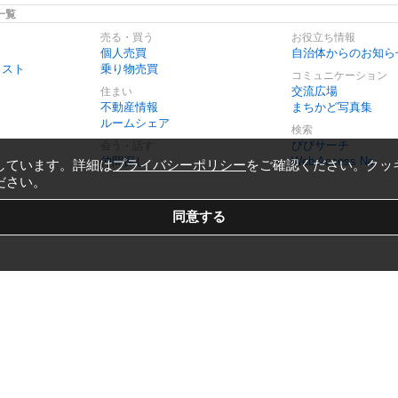
一覧
売る・買う
お役立ち情報
個人売買
自治体からのお知ら
リスト
乗り物売買
コミュニケーション
交流広場
住まい
不動産情報
まちかど写真集
ルームシェア
検索
びびサーチ
会う・話す
仲間探し
Web Access No.
しています。詳細は
プライバシーポリシー
をご確認ください。クッ
ださい。