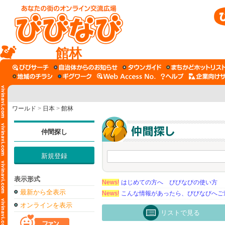
館林
ワールド
>
日本
>
館林
仲間探し
新規登録
表示形式
News!
はじめての方へ びびなびの使い方
最新から全表示
News!
こんな情報があったら、びびなびへご
オンラインを表示
リストで見る