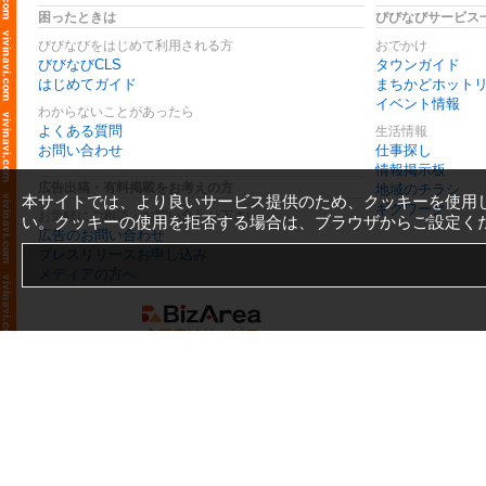
困ったときは
びびなびサービス
びびなびをはじめて利用される方
おでかけ
びびなびCLS
タウンガイド
はじめてガイド
まちかどホット
イベント情報
わからないことがあったら
よくある質問
生活情報
お問い合わせ
仕事探し
情報掲示板
広告出稿・有料掲載をお考えの方
地域のチラシ
本サイトでは、より良いサービス提供のため、クッキーを使用
ギグワーク
お気軽にご相談・お問い合わせ下さい
い。クッキーの使用を拒否する場合は、ブラウザからご設定く
広告のお問い合わせ
プレスリリースお申し込み
メディアの方へ