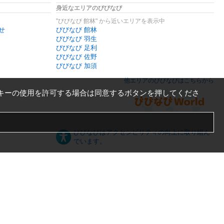
身近なエリアのびびなび
"びびなび 館林" から近いエリアを表示中
せ
びびなび 館林
びびなび 羽生
びびなび 足利
びびなび 佐野
びびなび 加須
他エリアのびびなびはこちらから
キーの使用を許可する場合は同意するボタンを押してくださ
びびなびはアクセシビリティの向上に取り組ん
でいます。
日本語
English
español
ภาษาไทย
한국어
中文
PC版
スマートフォン版