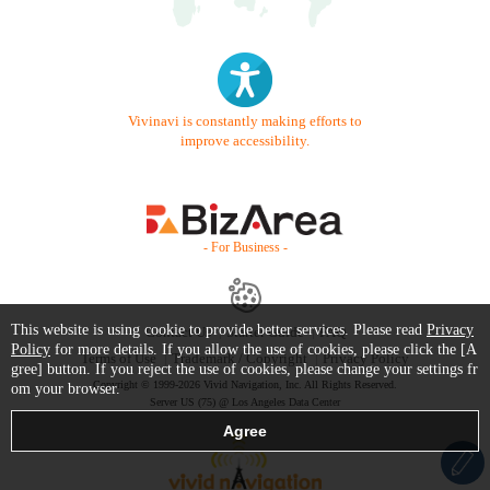
Vivinavi is constantly making efforts to
improve accessibility.
- For Business -
This website is using cookie to provide better services. Please read
Privacy
Contact Us
Starter Guide
FAQ
Policy
for more details. If you allow the use of cookies, please click the [A
Terms of Use
Trademark / Copyright
Privacy Policy
gree] button. If you reject the use of cookies, please change your settings fr
Copyright © 1999-2026 Vivid Navigation, Inc. All Rights Reserved.
om your browser.
Server US (75) @ Los Angeles Data Center