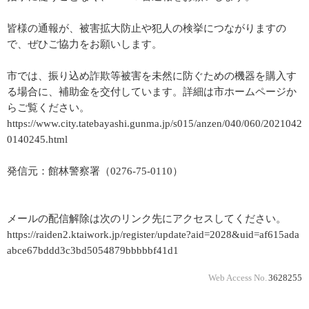
皆様の通報が、被害拡大防止や犯人の検挙につながりますの
で、ぜひご協力をお願いします。
市では、振り込め詐欺等被害を未然に防ぐための機器を購入す
る場合に、補助金を交付しています。詳細は市ホームページか
らご覧ください。
https://www.city.tatebayashi.gunma.jp/s015/anzen/040/060/2021042
0140245.html
発信元：館林警察署（0276-75-0110）
メールの配信解除は次のリンク先にアクセスしてください。
https://raiden2.ktaiwork.jp/register/update?aid=2028&uid=af615ada
abce67bddd3c3bd5054879bbbbbf41d1
Web Access No.
3628255