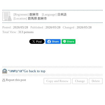
[Registrant]
館林市
[Language]
日本語
[Location]
群馬県 館林市
Posted :
2026/05/28
Published :
2026/05/28
Changed :
2026/05/28
Total View :
313 persons
Share
“เทศบาล”Go back to top
Report this post
Copy and Renew
Change
Delete