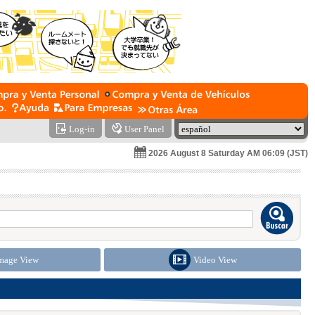
Log-in
User Panel
2026 August 8 Saturday AM 06:09 (JST)
mage View
Video View