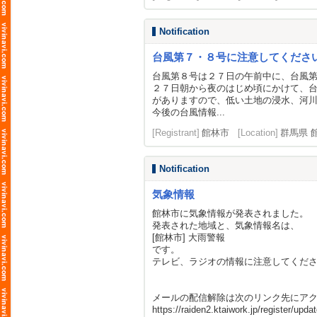
Notification
台風第７・８号に注意してくださ
台風第８号は２７日の午前中に、台風
２７日朝から夜のはじめ頃にかけて、
がありますので、低い土地の浸水、河
今後の台風情報...
[Registrant]
館林市
[Location]
群馬県 
Notification
気象情報
館林市に気象情報が発表されました。
発表された地域と、気象情報名は、
[館林市] 大雨警報
です。
テレビ、ラジオの情報に注意してくだ
メールの配信解除は次のリンク先にア
https://raiden2.ktaiwork.jp/register/upd