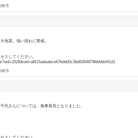
館林市
。大地震。強い揺れに警戒。
クセスしてください。
update?aid=2028&uid=af615adaabce67bddd3c3bd5054879bbbbbf41d1
館林市
部千代さんについては、無事発見となりました。
クセスしてください。