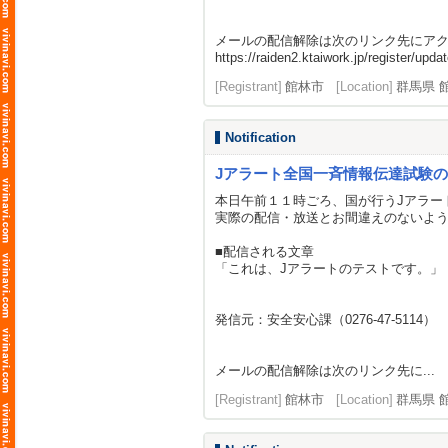
メールの配信解除は次のリンク先にア
https://raiden2.ktaiwork.jp/register/
[Registrant]
館林市
[Location]
群馬県 
Notification
Jアラート全国一斉情報伝達試験
本日午前１１時ごろ、国が行うJアラー
実際の配信・放送とお間違えのないよ
■配信される文章
「これは、Jアラートのテストです。」
発信元：安全安心課（0276-47-5114）
メールの配信解除は次のリンク先に...
[Registrant]
館林市
[Location]
群馬県 