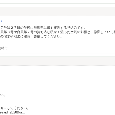
い
第７号は２７日の午後に群馬県に最も接近する見込みです。
台風第８号や台風第７号の持ち込む暖かく湿った空気の影響と、停滞している
川の増水や氾濫に注意・警戒してください。
館林市
さい。
クセスしてください。
ate?aid=2028&ui...