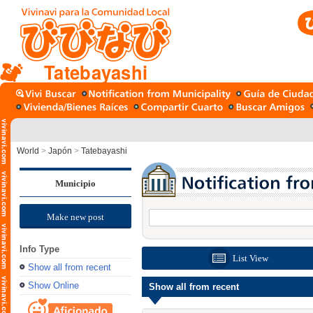
Tatebayashi
World
>
Japón
>
Tatebayashi
Municipio
Make new post
Info Type
List View
Show all from recent
Show Online
Show all from recent