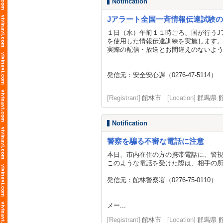
Notification
Jアラート全国一斉情報伝達試験
１日（水）午前１１時ごろ、国が行うJ
を使用した情報伝達訓練を実施します
実際の配信・放送とお間違えのないよ
発信元：安全安心課（0276-47-5114）
[Registrant]
館林市
[Location]
群馬県 
Notification
警察を騙る不審な電話に注意
本日、市内在住の方の携帯電話に、警
このような電話を受けた際は、相手の
発信元：館林警察署（0276-75-0110）
メー...
[Registrant]
館林市
[Location]
群馬県 