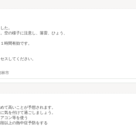
ました。
す。空の様子に注意し、落雷、ひょう、
そ１時間有効です。
クセスしてください。
館林市
】
極めて高いことが予想されます。
点に気を付けて過ごしましょう。
エアコン等を使う
普段以上の熱中症予防をする