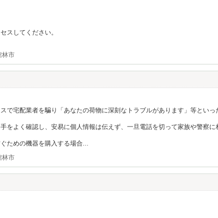
クセスしてください。
館林市
ンスで宅配業者を騙り「あなたの荷物に深刻なトラブルがあります」等といっ
相手をよく確認し、安易に個人情報は伝えず、一旦電話を切って家族や警察に
ための機器を購入する場合...
館林市