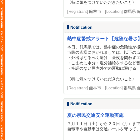
〈特に気をつけていただきたいこと〉
[Registrant]
館林市
[Location]
群馬県 
Notification
熱中症警戒アラート【危険な暑さ
本日、群馬県では、熱中症の危険性が
市民の皆様におかれましては、以下の
・外出はなるべく避け、昼夜を問わず
・こまめに水分・塩分補給をするなど
・空調のない屋内外での運動は避ける
〈特に気をつけていただきたいこと〉
[Registrant]
館林市
[Location]
群馬県 
Notification
夏の県民交通安全運動実施
７月１１日（土）から２０日（月）ま
自転車や自動車は交通ルールを守って