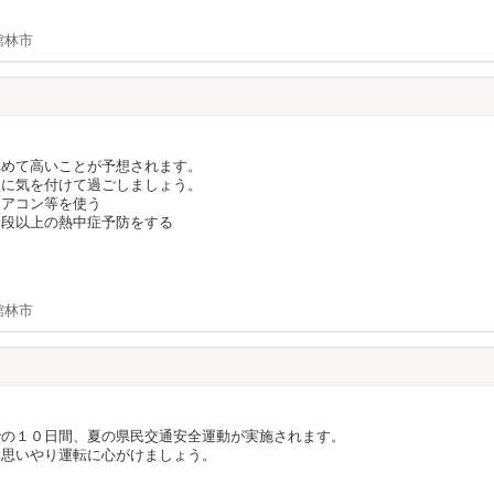
館林市
】
極めて高いことが予想されます。
点に気を付けて過ごしましょう。
エアコン等を使う
普段以上の熱中症予防をする
館林市
での１０日間、夏の県民交通安全運動が実施されます。
、思いやり運転に心がけましょう。