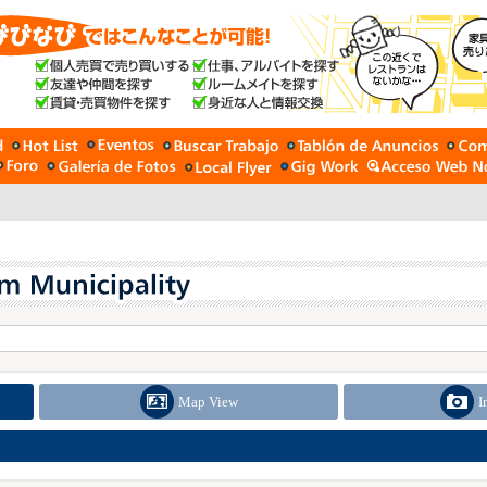
Map View
I