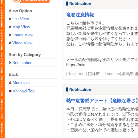
Notification
View Option
竜巻注意情報
List View
こちらは館林市です。
Map View
群馬県南部に竜巻注意情報が発表され
激しい突風が発生しやすくなっていま
Image View
急な強い雨にも気を付けてください。
Video View
なお、この情報は配信時刻から、およ
Sort by Category
メールの配信解除は次のリンク先にア
Notification
https://raid...
[Registrant]
館林市
[Location]
群馬県 
Back
Municipio
Notification
Vivinavi Top
熱中症警戒アラート【危険な暑さ
本日、群馬県では、熱中症の危険性が
市民の皆様におかれましては、以下の
・外出はなるべく避け、昼夜を問わず
・こまめに水分・塩分補給をするなど
・空調のない屋内外での運動は避ける