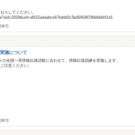
クセスしてください。
update?aid=2028&uid=af615adaabce67bddd3c3bd5054879bbbbbf41d1
館林市
の実施について
トの全国一斉情報伝達試験に合わせて、情報伝達訓練を実施します。
うご注意ください。
館林市