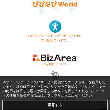
びびなびはアクセシビリティの向上に
取り組んでいます。
- 企業向けサービス -
本サイトでは、より良いサービス提供のため、クッキーを使用して
お問い合わせ
はじめてガイド
よくある質問
います。詳細は
プライバシーポリシー
をご確認ください。クッキー
利用規約
商標・著作権
プライバシーポリシー
の使用を許可する場合は同意するボタンを押してください。クッキ
ーの使用を拒否する場合は、ブラウザからご設定ください。
Copyright © 1999-2026 Vivid Navigation, Inc. All Rights Reserved.
Server US (45) @ Los Angeles Data Center