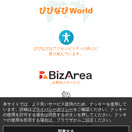
びびなびはアクセシビリティの向上に
取り組んでいます。
- 企業向けサービス -
本サイトでは、より良いサービス提供のため、クッキーを使用して
お問い合わせ
はじめてガイド
よくある質問
います。詳細は
プライバシーポリシー
をご確認ください。クッキー
利用規約
商標・著作権
プライバシーポリシー
の使用を許可する場合は同意するボタンを押してください。クッキ
ーの使用を拒否する場合は、ブラウザからご設定ください。
Copyright © 1999-2026 Vivid Navigation, Inc. All Rights Reserved.
Server US (43) @ Los Angeles Data Center