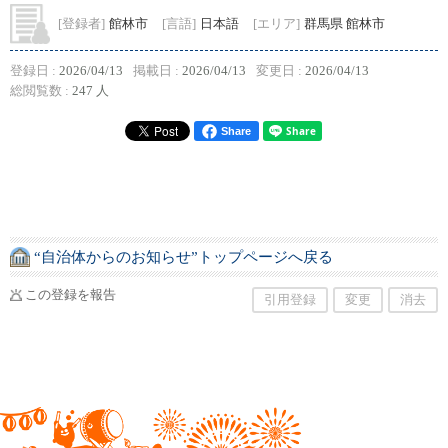
[登録者]
館林市
[言語]
日本語
[エリア]
群馬県 館林市
登録日 :
2026/04/13
掲載日 :
2026/04/13
変更日 :
2026/04/13
総閲覧数 :
247 人
Share
“自治体からのお知らせ”トップページへ戻る
この登録を報告
引用登録
変更
消去