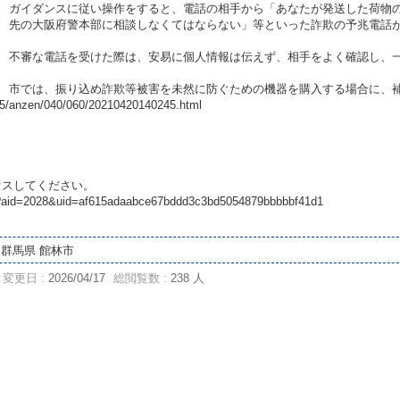
ガイダンスに従い操作をすると、電話の相手から「あなたが発送した荷物
先の大阪府警本部に相談しなくてはならない」等といった詐欺の予兆電話
不審な電話を受けた際は、安易に個人情報は伝えず、相手をよく確認し、
市では、振り込め詐欺等被害を未然に防ぐための機器を購入する場合に、
015/anzen/040/060/20210420140245.html
セスしてください。
date?aid=2028&uid=af615adaabce67bddd3c3bd5054879bbbbbf41d1
群馬県 館林市
変更日 :
2026/04/17
総閲覧数 :
238 人