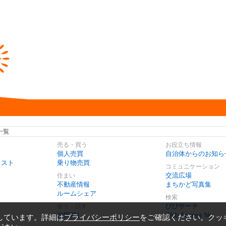
一覧
売る・買う
お役立ち情報
個人売買
自治体からのお知ら
リスト
乗り物売買
コミュニケーション
交流広場
住まい
不動産情報
まちかど写真集
ルームシェア
検索
びびサーチ
会う・話す
仲間探し
Web Access No.
しています。詳細は
プライバシーポリシー
をご確認ください。クッ