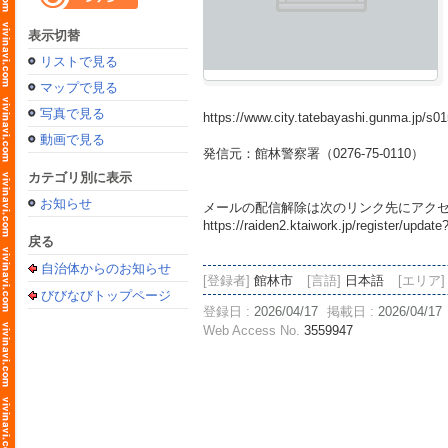
表示切替
リストで見る
マップで見る
写真で見る
https://www.city.tatebayashi.gunma.jp/s
動画で見る
発信元：館林警察署（0276-75-0110）
カテゴリ別に表示
お知らせ
メールの配信解除は次のリンク先にアク
https://raiden2.ktaiwork.jp/register/up
戻る
自治体からのお知らせ
[登録者]
館林市
[言語]
日本語
[エリア]
びびなびトップページ
登録日 :
2026/04/17
掲載日 :
2026/04/17
Web Access No.
3559947