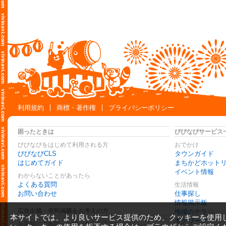
利用規約
商標・著作権
プライバシーポリシー
困ったときは
びびなびサービス
びびなびをはじめて利用される方
おでかけ
びびなびCLS
タウンガイド
はじめてガイド
まちかどホット
イベント情報
わからないことがあったら
よくある質問
生活情報
お問い合わせ
仕事探し
情報掲示板
広告出稿・有料掲載をお考えの方
地域のチラシ
本サイトでは、より良いサービス提供のため、クッキーを使用
ギグワーク
お気軽にご相談・お問い合わせ下さい