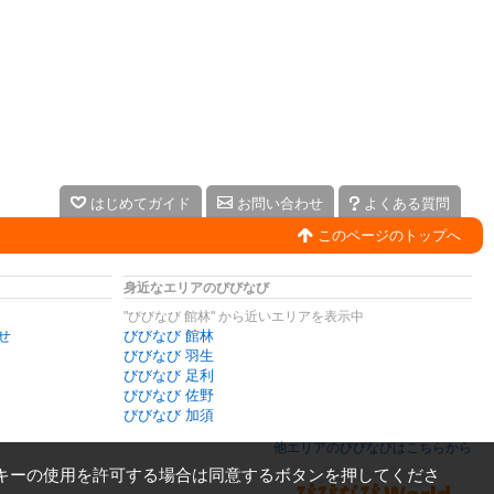
はじめてガイド
お問い合わせ
よくある質問
このページのトップへ
身近なエリアのびびなび
"びびなび 館林" から近いエリアを表示中
せ
びびなび 館林
びびなび 羽生
びびなび 足利
びびなび 佐野
びびなび 加須
他エリアのびびなびはこちらから
キーの使用を許可する場合は同意するボタンを押してくださ