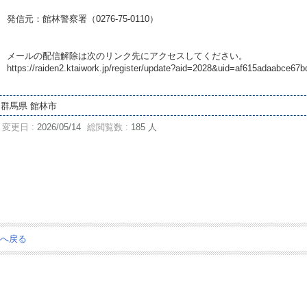
発信元：館林警察署（0276-75-0110）
メールの配信解除は次のリンク先にアクセスしてください。
https://raiden2.ktaiwork.jp/register/update?aid=2028&uid=af615adaabce
群馬県 館林市
変更日 :
2026/05/14
総閲覧数 :
185 人
ジへ戻る