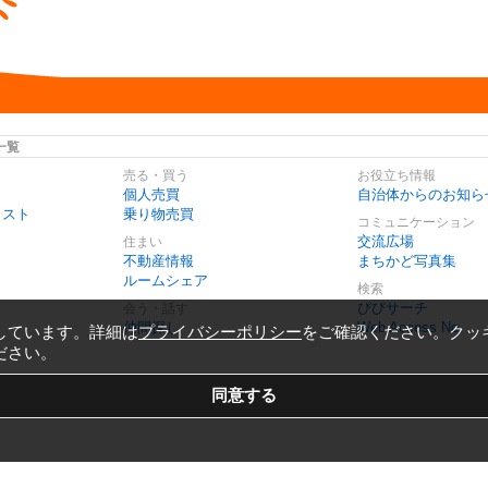
一覧
売る・買う
お役立ち情報
個人売買
自治体からのお知ら
リスト
乗り物売買
コミュニケーション
交流広場
住まい
不動産情報
まちかど写真集
ルームシェア
検索
びびサーチ
会う・話す
仲間探し
Web Access No.
しています。詳細は
プライバシーポリシー
をご確認ください。クッ
ださい。