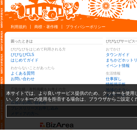
利用規約
商標・著作権
プライバシーポリシー
困ったときは
びびなびサービス
びびなびをはじめて利用される方
おでかけ
びびなびCLS
タウンガイド
はじめてガイド
まちかどホット
イベント情報
わからないことがあったら
よくある質問
生活情報
お問い合わせ
仕事探し
情報掲示板
広告出稿・有料掲載をお考えの方
地域のチラシ
本サイトでは、より良いサービス提供のため、クッキーを使用
ギグワーク
お気軽にご相談・お問い合わせ下さい
い。クッキーの使用を拒否する場合は、ブラウザからご設定く
広告のお問い合わせ
プレスリリースお申し込み
メディアの方へ