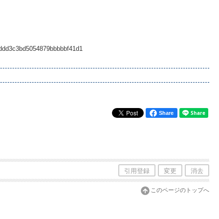
67bddd3c3bd5054879bbbbbf41d1
Share
引用登録
変更
消去
このページのトップへ