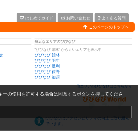
はじめてガイド
お問い合わせ
よくある質問
このページのトップへ
身近なエリアのびびなび
"びびなび 館林" から近いエリアを表示中
せ
びびなび 館林
びびなび 羽生
びびなび 足利
びびなび 佐野
びびなび 加須
他エリアのびびなびはこちらから
キーの使用を許可する場合は同意するボタンを押してくださ
びびなびはアクセシビリティの向上に取り組ん
でいます。