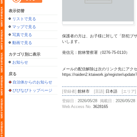
表示切替
リストで見る
マップで見る
写真で見る
保護者の方は、お子様に対して「防犯ブ
いします。
動画で見る
発信元：館林警察署（0276-75-0110）
カテゴリ別に表示
お知らせ
メールの配信解除は次のリンク先にアク
戻る
https://raiden2.ktaiwork.jp/register/up
自治体からのお知らせ
びびなびトップページ
[登録者]
館林市
[言語]
日本語
[エリア]
登録日 :
2026/05/28
掲載日 :
2026/05/28
Web Access No.
3628165