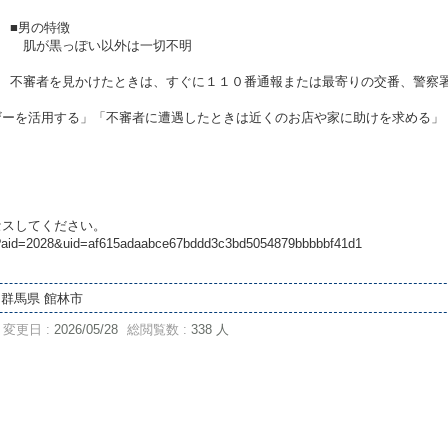
■男の特徴
肌が黒っぽい以外は一切不明
不審者を見かけたときは、すぐに１１０番通報または最寄りの交番、警察
ザーを活用する」「不審者に遭遇したときは近くのお店や家に助けを求める」
セスしてください。
date?aid=2028&uid=af615adaabce67bddd3c3bd5054879bbbbbf41d1
群馬県 館林市
変更日 :
2026/05/28
総閲覧数 :
338 人