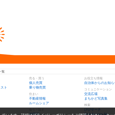
一覧
売る・買う
お役立ち情報
個人売買
自治体からのお知ら
リスト
乗り物売買
コミュニケーション
交流広場
住まい
不動産情報
まちかど写真集
ルームシェア
検索
びびサーチ
会う・話す
仲間探し
Web Access No.