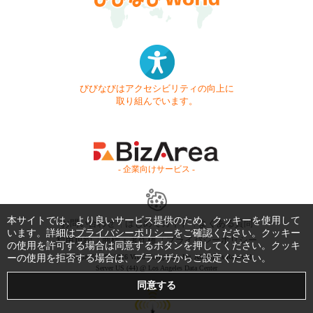
びびなびはアクセシビリティの向上に
取り組んでいます。
- 企業向けサービス -
本サイトでは、より良いサービス提供のため、クッキーを使用して
お問い合わせ
はじめてガイド
よくある質問
います。詳細は
プライバシーポリシー
をご確認ください。クッキー
利用規約
商標・著作権
プライバシーポリシー
の使用を許可する場合は同意するボタンを押してください。クッキ
ーの使用を拒否する場合は、ブラウザからご設定ください。
Copyright © 1999-2026 Vivid Navigation, Inc. All Rights Reserved.
Server US (44) @ Los Angeles Data Center