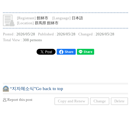
[Registrant]
館林市
[Language]
日本語
[Location]
群馬県 館林市
Posted :
2026/05/28
Published :
2026/05/28
Changed :
2026/05/28
Total View :
308 persons
Share
“지자체소식”Go back to top
Report this post
Copy and Renew
Change
Delete