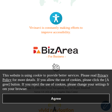
Vivinavi is constantly making efforts to
improve accessibility.
- For Business -
This website is using cookie to provide better services. Please read
Privacy
Contact Us
Starter Guide
FAQ
Policy
for more details. If you allow the use of cookies, please click the [A
Terms of Use
Trademark / Copyright
Privacy Policy
gree] button. If you reject the use of cookies, please change your settings fr
Copyright © 1999-2026 Vivid Navigation, Inc. All Rights Reserved.
om your browser.
Server US (43) @ Los Angeles Data Center