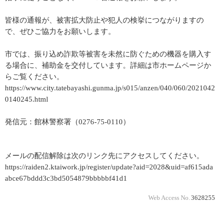
皆様の通報が、被害拡大防止や犯人の検挙につながりますの
で、ぜひご協力をお願いします。
市では、振り込め詐欺等被害を未然に防ぐための機器を購入す
る場合に、補助金を交付しています。詳細は市ホームページか
らご覧ください。
https://www.city.tatebayashi.gunma.jp/s015/anzen/040/060/2021042
0140245.html
発信元：館林警察署（0276-75-0110）
メールの配信解除は次のリンク先にアクセスしてください。
https://raiden2.ktaiwork.jp/register/update?aid=2028&uid=af615ada
abce67bddd3c3bd5054879bbbbbf41d1
Web Access No.
3628255