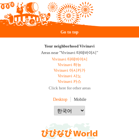
Go to top
Your neighborhood Vivinavi
Areas near "Vivinavi 타테바야시"
Vivinavi 타테바야시
Vivinavi 하뉴
Vivinavi 아시카가
Vivinavi 사노
Vivinavi 카스
Click here for other areas
Desktop
Mobile