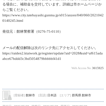
る場合に、補助金を交付しています。詳細は市ホームページか
らご覧ください。
https://www.city.tatebayashi.gunma.jp/s015/anzen/040/060/2021042
0140245.html
発信元：館林警察署（0276-75-0110）
メールの配信解除は次のリンク先にアクセスしてください。
https://raiden2.ktaiwork.jp/register/update?aid=2028&uid=af615ada
abce67bddd3c3bd5054879bbbbbf41d1
Web Access No.
3615925
[登録者]
館林市
[言語]
日本語
[エリア]
群馬県 館林市